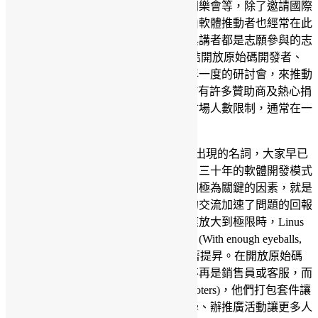
之一。活動包括有講座、攤位、社團同樂會等，除了邀請國際
的重量級演講者之外，台灣本土的自由軟體推動者也經常在此
發表演說，會議的發起人、工作人員與講者都是志願參與的志
工。COSCUP 的宗旨在於提供一個聯結開放原始碼開發者、
使用者與推廣者的平台。希望藉由每年一度的研討會，來推動
自由及開放原始碼軟體 (FLOSS)。由於有許多贊助商及熱心捐
助者，所有議程都是免費參加，但因會場人數限制，通常在一
開放網路報名後就會立刻額滿。
開放原始碼 (Open source) 是在 1998 年出現的名詞，大家早已
耳熟能詳。這種在網路上已經進行二、三十年的軟體開發模式
之所以能成功，有許多原因。其中一個極為關鍵的因素，就是
開發者與使用者的直接接觸。無屏障的交流加速了問題的回報
和修補機制，而當這個機制被網路效應放大到極限時，Linus
定律就出現了：「臭蟲難逃眾人法眼」(With enough eyeballs,
all bugs are shallow)，軟體品質因此顯著提昇。在開放原始碼
的模式中，開發者和使用者中間的人不再是銷售員或客服，而
是讓軟體更容易被接受的推廣者 (Promoters)，他們打包套件讓
軟體更好裝、寫說明文件讓軟體更易學、辦推廣活動讓更多人