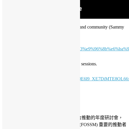
15:30 My open source journey: developer and community (Sammy
Fung) (English)
年會後感：
https://sammy.hk/%e5%8f%b0%e7%81%a3%e9%96%8b%e6%ba
coscup-2019/
25 minutes each, 5 minutes buffer between sessions.
Complete Details on Google Sheet:
https://docs.google.com/spreadsheets/d/1jf9E6l9_XE7DiMTE8O
usp=sharing
About COSCUP
Website:
https://coscup.org/2019/
COSCUP 是由台灣開放原始碼社群聯合推動的年度研討會，
起源於 2006 年，是台灣自由軟體運動 (FOSSM) 重要的推動者