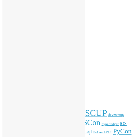
開源青年計劃
香港 Python 用戶群
香港 R 用戶群
香港開源年會
受邀演講
會務動向
傳媒報導
開放數據
開源新知
彙整
彙
整
標籤
COSCUP
blockchain
commonvoice
Android
blender
devmeetup
HKOSCon
freehkfonts
gnome
iOS
firefox
fonts
hyperledger
PyCon
mysql
ITFest
mozilla
javascript
Kafka
media
MOPCON
PyCon APAC