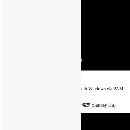
11:30 (Break)
12:00 Plug It In! MySQL Authentication with Windows via PAM
(Patrick Jolliffe) (English)
12:30 TUS – 基於HTTP的文件上傳開源協定 (Sunday Ku)