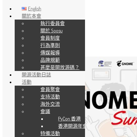
English
關於本會
執行委員會
Skip to main content
關於 Soosu
會員制度
標籤:
gnome
行為準則
傳媒報導
品牌規範
甚麼是開放源碼？
開源活動日誌
活動
會員聚會
支持活動
海外交流
會議
PyCon 香港
香港開源年會
特備活動