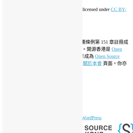
This work by
Open Source Hong Kong
is licensed under
CC BY-
SA 4.0
關於開源香港
成立於 2006 年，開源香港根據香港社團條例第 151 章註冊成
為香港合法社團組織，社團編號 54617。開源香港是
Open
Invention Network
社群會員並於 2019 年成為
Open Source
Initiative
聯盟成員。要了解更多請參閱
關於本會
頁面。你亦
可以參看我們的
私隱政策聲明
。
LinkedIn
Facebook
Twitter
YouTube
Telegram
GitHub
sparkling Theme by
Colorlib
Powered by
WordPress