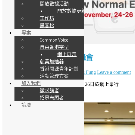
開放數據活動
開放數據更新
工作坊
黑客松
專案
Common Voice
自由香港字型
網上展示
GNOME.Asia 2020 亞洲峰會
創業加速器
香港開源青年計劃
21 11 月, 2020
21 11 月, 2020
Daisy Maris Fung
Leave a comment
活動管理方案
加入我們
GNOME Asia Summit 2020 將於 11月24-26日於網上舉行
徵求講者
Read More
招募志願者
論壇