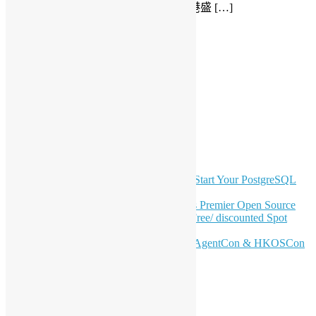
行。 誠邀大家從速報名和分享這件香港盛 […]
Read More
LinkedIn
Facebook
Twitter
YouTube
Telegram
GitHub
最新電子報內容
OSHK July Meetup: Don’t Panic—Start Your PostgreSQL
Journey
Join HKOSCon 2026: Hong Kong's Premier Open Source
Conference – June 6 | Secure Your Free/ discounted Spot
Now! 🚀
Don’t Sleep on April – Bloomberg, AgentCon & HKOSCon
CFP Deadline
站內搜尋