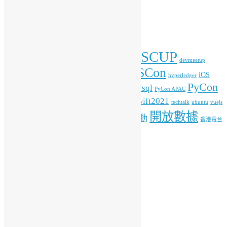
彙
整
標籤
COSCUP
blockchain
commonvoice
Android
blender
devmeetup
HKOSCon
freehkfonts
gnome
iOS
firefox
fonts
hyperledger
PyCon
mysql
ITFest
mozilla
javascript
Kafka
media
MOPCON
PyCon APAC
HK
python
student
swift2021
raspberrypi
rlang
techtalk
ubuntu
vuejs
開放數據
工作坊
特備活動
WordPress
人工智能
機器學習
香港電台
其他操作
登入
訂閱網站內容的資訊提供
訂閱留言的資訊提供
WordPress.org 香港中文
共享創意