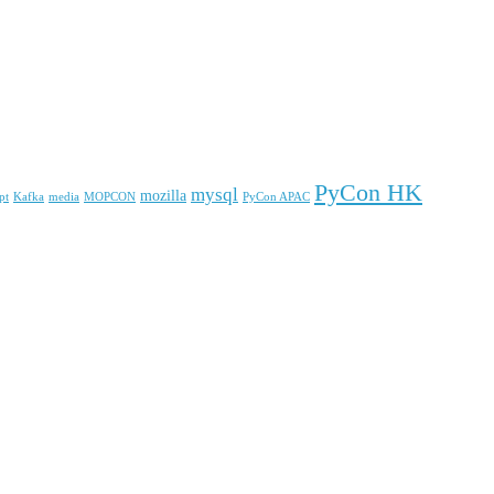
PyCon HK
mysql
mozilla
pt
Kafka
media
MOPCON
PyCon APAC