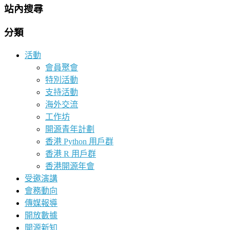
站內搜尋
分類
活動
會員聚會
特別活動
支持活動
海外交流
工作坊
開源青年計劃
香港 Python 用戶群
香港 R 用戶群
香港開源年會
受邀演講
會務動向
傳媒報導
開放數據
開源新知