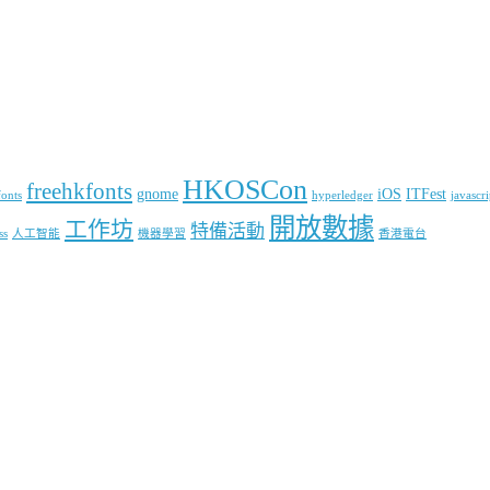
HKOSCon
freehkfonts
gnome
iOS
ITFest
fonts
hyperledger
javascri
開放數據
工作坊
特備活動
ss
人工智能
機器學習
香港電台