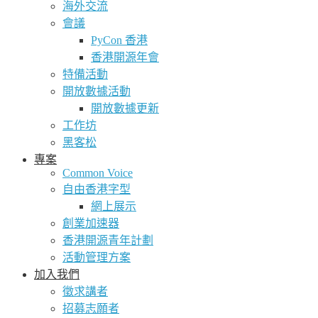
海外交流
會議
PyCon 香港
香港開源年會
特備活動
開放數據活動
開放數據更新
工作坊
黑客松
專案
Common Voice
自由香港字型
網上展示
創業加速器
香港開源青年計劃
活動管理方案
加入我們
徵求講者
招募志願者