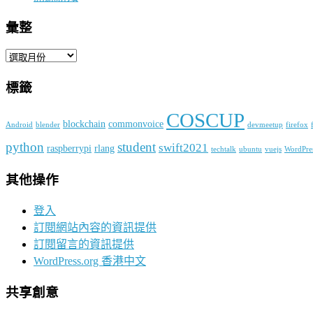
彙整
彙
整
標籤
COSCUP
blockchain
commonvoice
Android
blender
devmeetup
firefox
python
student
swift2021
raspberrypi
rlang
techtalk
ubuntu
vuejs
WordPre
其他操作
登入
訂閱網站內容的資訊提供
訂閱留言的資訊提供
WordPress.org 香港中文
共享創意