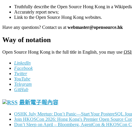
Truthfully describe the Open Source Hong Kong in a Wikipedi
Accurately report news;
Link to the Open Source Hong Kong websites.
Have any questions? Contact us at
webmaster@opensource.hk
Way of notation
Open Source Hong Kong is the full title in English, you may use
OS
LinkedIn
Facebook
Twitter
YouTube
Telegram
GitHub
最新電子報內容
OSHK July Meetup: Don’t Panic—Start Your PostgreSQL Jou
Join HKOSCon 2026: Hong Kong's Premier Open Source Confer
Don’t Sleep on April – Bloomberg, AgentCon & HKOSCon C