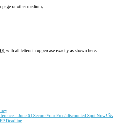
a page or other medium;
HK
with all letters in uppercase exactly as shown here.
rney
ence – June 6 | Secure Your Free/ discounted Spot Now! 🚀
FP Deadline