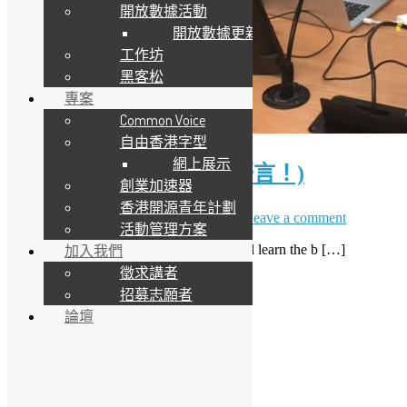
開放數據活動
開放數據更新
工作坊
黑客松
專案
Common Voice
自由香港字型
網上展示
機器學習新手工作坊 (R語言！)
創業加速器
香港開源青年計劃
5 7 月, 2018
7 12 月, 2023
Sammy Fung
Leave a comment
活動管理方案
In this 3-hour intensive workshop, you will learn the b […]
加入我們
徵求講者
Read More
招募志願者
LinkedIn
論壇
Facebook
Twitter
YouTube
Telegram
GitHub