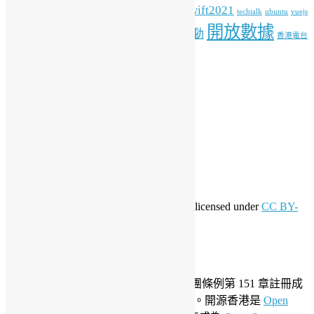
HK
python
student
swift2021
raspberrypi
rlang
techtalk
ubuntu
vuejs
開放數據
工作坊
特備活動
WordPress
人工智能
機器學習
香港電台
其他操作
登入
訂閱網站內容的資訊提供
訂閱留言的資訊提供
WordPress.org 香港中文
共享創意
This work by
Open Source Hong Kong
is licensed under
CC BY-
SA 4.0
關於開源香港
成立於 2006 年，開源香港根據香港社團條例第 151 章註冊成
為香港合法社團組織，社團編號 54617。開源香港是
Open