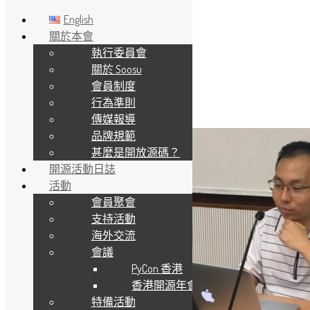
English
關於本會
執行委員會
Skip to main content
關於 Soosu
會員制度
標籤:
機器學習
行為準則
傳媒報導
品牌規範
甚麼是開放源碼？
開源活動日誌
活動
會員聚會
支持活動
海外交流
會議
PyCon 香港
香港開源年會
特備活動