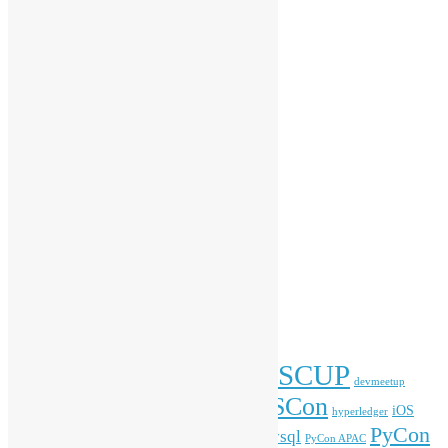
開源青年計劃
香港 Python 用戶群
香港 R 用戶群
香港開源年會
受邀演講
會務動向
傳媒報導
開放數據
開源新知
彙整
彙
整
標籤
COSCUP
blockchain
commonvoice
Android
blender
devmeetup
HKOSCon
freehkfonts
gnome
iOS
firefox
fonts
hyperledger
PyCon
mysql
ITFest
mozilla
javascript
Kafka
media
MOPCON
PyCon APAC