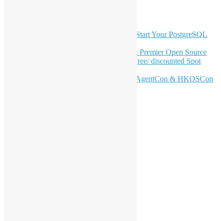
最新電子報內容
OSHK July Meetup: Don’t Panic—Start Your PostgreSQL
Journey
Join HKOSCon 2026: Hong Kong's Premier Open Source
Conference – June 6 | Secure Your Free/ discounted Spot
Now! 🚀
Don’t Sleep on April – Bloomberg, AgentCon & HKOSCon
CFP Deadline
站內搜尋
分類
活動
會員聚會
特別活動
支持活動
海外交流
工作坊