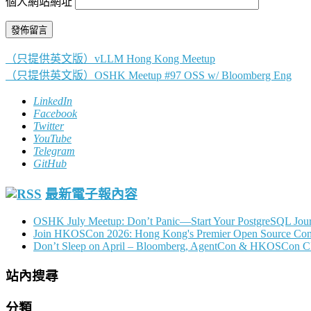
個人網站網址
（只提供英文版）vLLM Hong Kong Meetup
文
（只提供英文版）OSHK Meetup #97 OSS w/ Bloomberg Eng
章
LinkedIn
導
Facebook
Twitter
覽
YouTube
Telegram
GitHub
最新電子報內容
OSHK July Meetup: Don’t Panic—Start Your PostgreSQL Jou
Join HKOSCon 2026: Hong Kong's Premier Open Source Confer
Don’t Sleep on April – Bloomberg, AgentCon & HKOSCon C
站內搜尋
分類