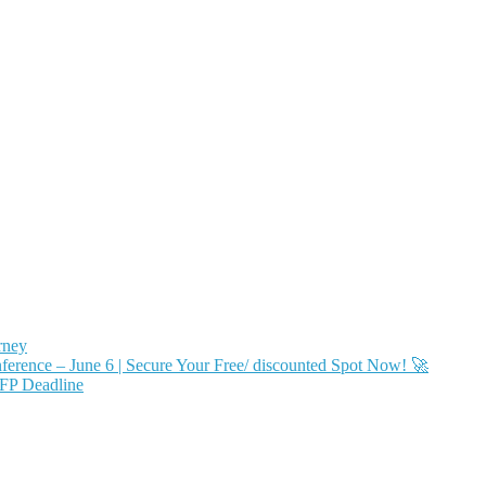
rney
ence – June 6 | Secure Your Free/ discounted Spot Now! 🚀
FP Deadline