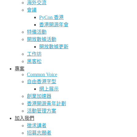
海外交流
會議
PyCon 香港
香港開源年會
特備活動
開放數據活動
開放數據更新
工作坊
黑客松
專案
Common Voice
自由香港字型
網上展示
創業加速器
香港開源青年計劃
活動管理方案
加入我們
徵求講者
招募志願者