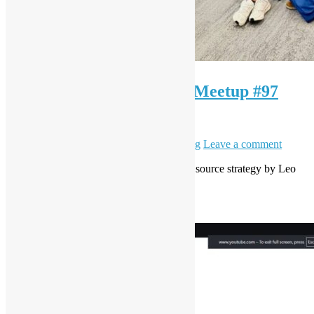
（只提供英文版）OSHK Meetup #97
OSS w/ Bloomberg Eng
1 4 月, 2026
6 5 月, 2026
Daisy Maris Fung
Leave a comment
High-level overview of Bloomberg’s open source strategy by Leo
Chen – Bloomberg Engineering
Read More