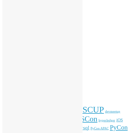
開源青年計劃
香港 Python 用戶群
香港 R 用戶群
香港開源年會
受邀演講
會務動向
傳媒報導
開放數據
開源新知
彙整
彙
整
標籤
COSCUP
blockchain
commonvoice
Android
blender
devmeetup
HKOSCon
freehkfonts
gnome
iOS
firefox
fonts
hyperledger
PyCon
mysql
ITFest
mozilla
javascript
Kafka
media
MOPCON
PyCon APAC