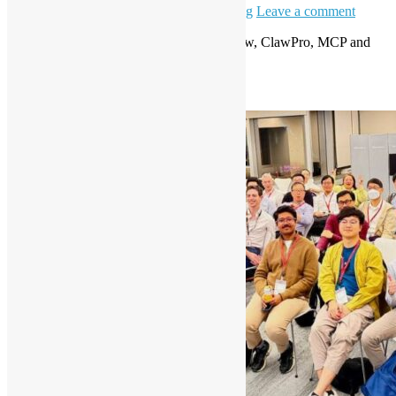
6 5 月, 2026
8 5 月, 2026
Daisy Maris Fung
Leave a comment
AI Ready: From Claude Code to OpenClaw, ClawPro, MCP and
Agentic Workflows
Read More