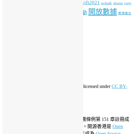
HK
python
student
swift2021
raspberrypi
rlang
techtalk
ubuntu
vuejs
開放數據
工作坊
特備活動
WordPress
人工智能
機器學習
香港電台
其他操作
登入
訂閱網站內容的資訊提供
訂閱留言的資訊提供
WordPress.org 香港中文
共享創意
This work by
Open Source Hong Kong
is licensed under
CC BY-
SA 4.0
關於開源香港
成立於 2006 年，開源香港根據香港社團條例第 151 章註冊成
為香港合法社團組織，社團編號 54617。開源香港是
Open
Invention Network
社群會員並於 2019 年成為
Open Source