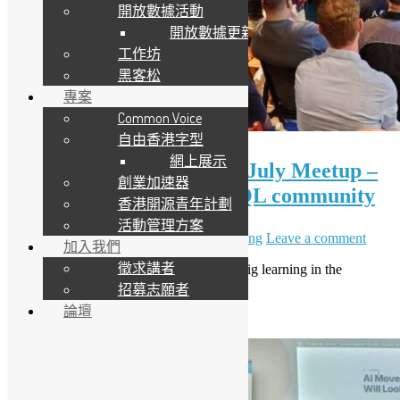
開放數據活動
開放數據更新
工作坊
黑客松
專案
Common Voice
自由香港字型
網上展示
（只提供英文版）OSHK July Meetup –
創業加速器
Small patch for PostgreSQL community
香港開源青年計劃
活動管理方案
7 7 月, 2026
23 7 月, 2026
Daisy Maris Fung
Leave a comment
加入我們
徵求講者
OSHK July Meetup Recap: Small patch, big learning in the
PostgreSQL community
招募志願者
論壇
Read More