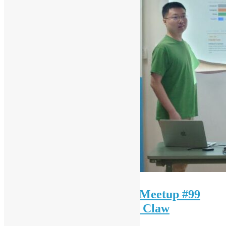
（只提供英文版）OSHK Meetup #99
One Step Beyond w/ Open Claw