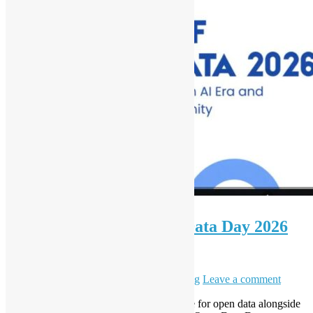
（只提供英文版）Open Data Day 2026
Hong Kong (Virtual)
7 3 月, 2026
5 4 月, 2026
Daisy Maris Fung
Leave a comment
To join the global celebration and advocate for open data alongside