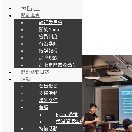
English
關於本會
執行委員會
Skip to main content
關於 Soosu
會員制度
分類:
會員聚會
行為準則
傳媒報導
品牌規範
甚麼是開放源碼？
開源活動日誌
活動
會員聚會
支持活動
海外交流
會議
PyCon 香港
香港開源年會
特備活動