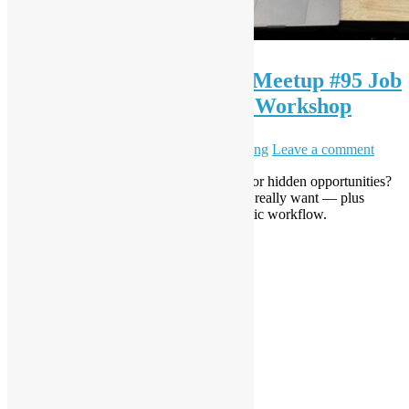
（只提供英文版）OSHK Meetup #95 Job
Market insight + Dify 101 Workshop
28 2 月, 2026
6 5 月, 2026
Daisy Maris Fung
Leave a comment
2026 tech job market in HK: brutal reality or hidden opportunities?
Bonus expectations, what hiring managers really want — plus
hands-on Dify 101 to build your first agentic workflow.
Read More
Posts
1
2
...
10
Older posts
pagination
LinkedIn
Facebook
Twitter
YouTube
Telegram
GitHub