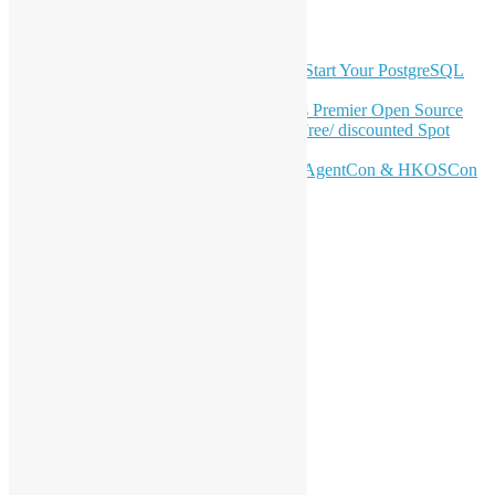
最新電子報內容
OSHK July Meetup: Don’t Panic—Start Your PostgreSQL
Journey
Join HKOSCon 2026: Hong Kong's Premier Open Source
Conference – June 6 | Secure Your Free/ discounted Spot
Now! 🚀
Don’t Sleep on April – Bloomberg, AgentCon & HKOSCon
CFP Deadline
站內搜尋
分類
活動
會員聚會
特別活動
支持活動
海外交流
工作坊