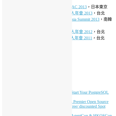
北京
2013/09/14-15 (Sat-Sun)
PyCon APAC 2013
，日本東京
2013/08/03-04 (Sat-Sun)
台灣開源人年會 2013
，台北
2013/05/24-25 (Fri-Sat)
GNOME.Asia Summit 2013
，南韓
首爾
2012/08/18-19 (Sat-Sun)
台灣開源人年會 2012
，台北
2011/08/20-21 (Sat-Sun)
台灣開源人年會 2011
，台北
LinkedIn
Facebook
Twitter
YouTube
Telegram
GitHub
最新電子報內容
OSHK July Meetup: Don’t Panic—Start Your PostgreSQL
Journey
Join HKOSCon 2026: Hong Kong's Premier Open Source
Conference – June 6 | Secure Your Free/ discounted Spot
Now! 🚀
Don’t Sleep on April – Bloomberg, AgentCon & HKOSCon