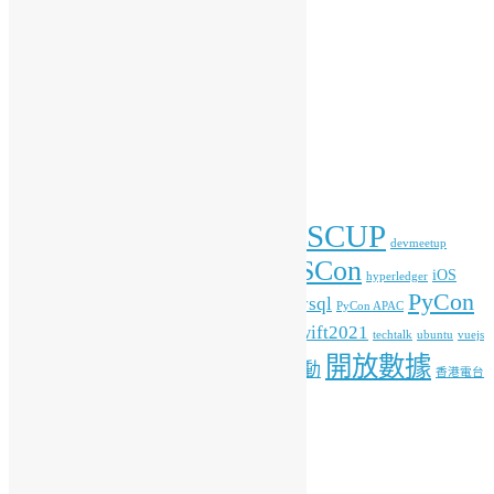
開放數據
開源新知
彙整
彙
整
標籤
COSCUP
blockchain
commonvoice
Android
blender
devmeetup
HKOSCon
freehkfonts
gnome
iOS
firefox
fonts
hyperledger
PyCon
mysql
ITFest
mozilla
javascript
Kafka
media
MOPCON
PyCon APAC
HK
python
student
swift2021
raspberrypi
rlang
techtalk
ubuntu
vuejs
開放數據
工作坊
特備活動
WordPress
人工智能
機器學習
香港電台
其他操作
登入