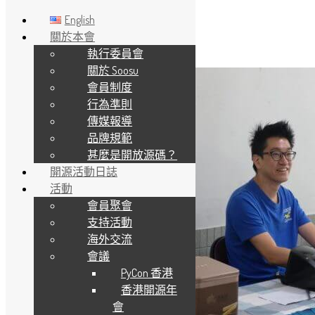
English
關於本會
執行委員會
Skip to main content
關於 Soosu
會員制度
行為準則
傳媒報導
品牌規範
甚麼是開放源碼？
開源活動日誌
活動
會員聚會
支持活動
海外交流
會議
PyCon 香港
香港開源年
會