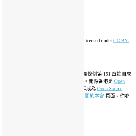
訂閱網站內容的資訊提供
訂閱留言的資訊提供
WordPress.org 香港中文
共享創意
This work by
Open Source Hong Kong
is licensed under
CC BY-
SA 4.0
關於開源香港
成立於 2006 年，開源香港根據香港社團條例第 151 章註冊成
為香港合法社團組織，社團編號 54617。開源香港是
Open
Invention Network
社群會員並於 2019 年成為
Open Source
Initiative
聯盟成員。要了解更多請參閱
關於本會
頁面。你亦
可以參看我們的
私隱政策聲明
。
LinkedIn
Facebook
Twitter
YouTube
Telegram