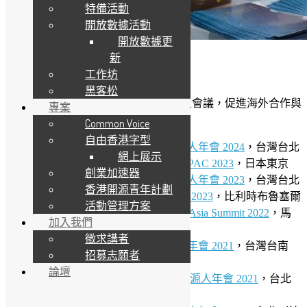
特備活動
開放數據活動
開放數據更
新
海外交流
工作坊
黑客松
開源香港參與及支持國際性技術活動及會議，促進海外合作與
專案
交流並宣揚香港開源文化。
Common Voice
自由香港字型
2024/08/03-04 (Sat-Sun)
台灣開源人年會 2024
，台灣台北
網上展示
2023/10/26-29 (Thu-Sun)
PyCon APAC 2023
，日本東京
創業加速器
2023/07/29-30 (Sat-Sun)
台灣開源人年會 2023
，台灣台北
香港開源青年計劃
2023/02/04-05 (Sat-Sun)
FOSDEM 2023
，比利時布魯塞爾
活動管理方案
2022/12/02-05 (Fri-Mon)
GNOME Asia Summit 2022
，馬
加入我們
來西亞吉隆坡
徵求講者
2021/10/23-24 (Sat-Sun)
行動科技年會 2021
，台灣台南
招募志願者
（線上）
論壇
2021/07/31-08/01 (Sat-Sun)
台灣開源人年會 2021
，台北
（線上）