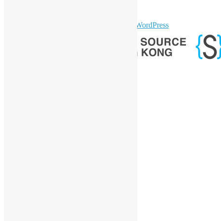
GitHub
sparkling Theme by
Colorlib
Powered by
WordPress