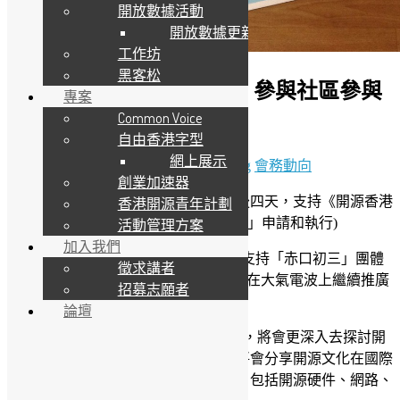
開放數據活動
開放數據更新
工作坊
黑客松
請投票支持《開源香港2》參與社區參與
專案
Common Voice
廣播計劃
自由香港字型
網上展示
20 8 月, 2015
10 11 月, 2020
Sammy Fung
會務動向
創業加速器
希望大家能幫忙到港台網站投票，最後四天，支持《開源香港
香港開源青年計劃
2》社區參與廣播計劃。(由「赤口初三」申請和執行)
活動管理方案
加入我們
本會 Open Source Hong Kong (OSHK) 支持「赤口初三」團體
徵求講者
參加香港電台 CIBS 計劃第12季，再次在大氣電波上繼續推廣
招募志願者
開放源碼應用。
論壇
今次《開源香港2》承接第八季的節目，將會更深入去探討開
源文化及當中的可能性。一連十三集將會分享開源文化在國際
的發展，以及開源科技的軟硬件應用，包括開源硬件、網路、