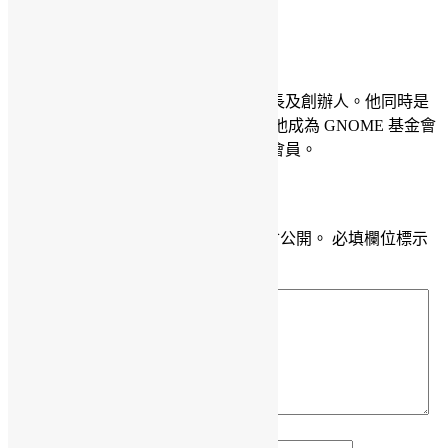
Sammy Fung
馮振華（Sammy Fung）是開源香港會長及創辦人。他同時是
開放平台協會的創辦人。在 2022 年，他成為 GNOME 基金會
董事會成員及 Python 軟件基金會資深會員。
發佈留言
發佈留言必須填寫的電子郵件地址不會公開。
必填欄位標示
為
*
留言
*