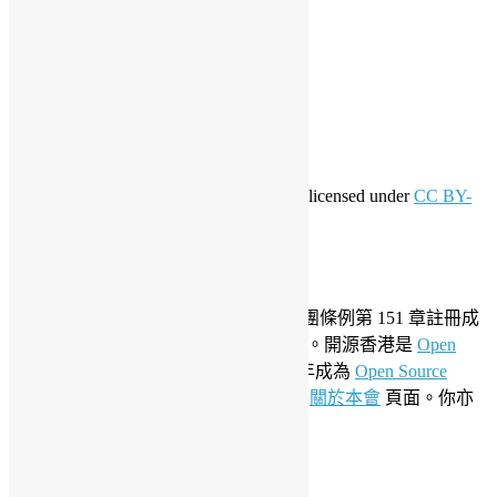
登入
訂閱網站內容的資訊提供
訂閱留言的資訊提供
WordPress.org 香港中文
共享創意
This work by
Open Source Hong Kong
is licensed under
CC BY-
SA 4.0
關於開源香港
成立於 2006 年，開源香港根據香港社團條例第 151 章註冊成
為香港合法社團組織，社團編號 54617。開源香港是
Open
Invention Network
社群會員並於 2019 年成為
Open Source
Initiative
聯盟成員。要了解更多請參閱
關於本會
頁面。你亦
可以參看我們的
私隱政策聲明
。
LinkedIn
Facebook