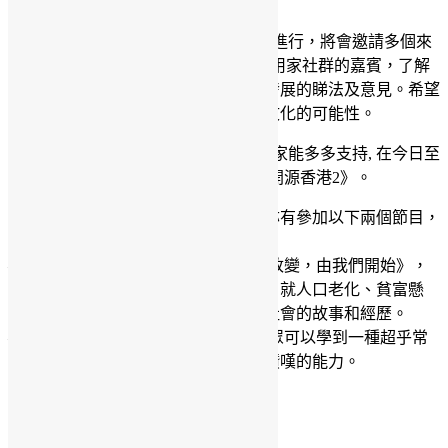
文字輸入法等等。
《開源香港2》節目將會透過訪問形式進行，將會邀請多個來
自香港Linux用家協會及香港開源軟件用家社群的嘉賓，了解
他們多年來對開源科技在香港或國際發展的睇法及意見。希望
透過這個節目，能與聽眾們探索開源文化的可能性。
此投票中每個人可投多於一票, 希望大家能多多支持, 在今日至
8月23日期間，到
CIBS 網站投票
給《開源香港2》。
除此之外，「赤口初三」及他的好友亦有參加以下兩個節目，
希望大家也可投票予他們。
– 《開源香港2》主持人於第11季的《改變，由我們開始》，
請來12位知名人士與嶺大的服務學人，就人口老化、貧富懸
殊、社會企業等議題，分享他們服務社會的故事和經歷。
– KEYMAN的《◆驚世心算◆》，聽眾可以學到一種超乎常
人的心算技巧，隨時可發揮一種令人讚嘆的能力。
media
香港電台