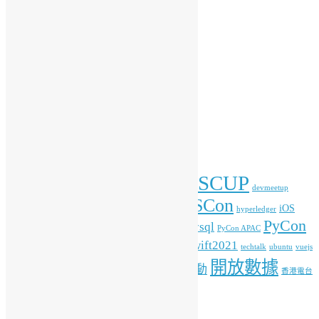
會務動向
傳媒報導
開放數據
開源新知
彙整
彙
整
標籤
COSCUP
blockchain
commonvoice
Android
blender
devmeetup
HKOSCon
freehkfonts
gnome
iOS
firefox
fonts
hyperledger
PyCon
mysql
ITFest
mozilla
javascript
Kafka
media
MOPCON
PyCon APAC
HK
python
student
swift2021
raspberrypi
rlang
techtalk
ubuntu
vuejs
開放數據
工作坊
特備活動
WordPress
人工智能
機器學習
香港電台
其他操作