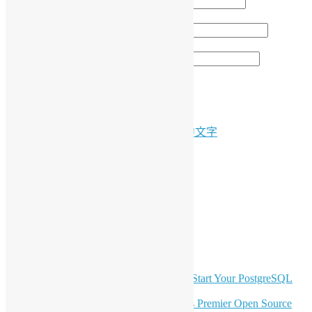
顯示名稱
*
電子郵件地址
*
個人網站網址
台灣開源人年會 2015
文
香港長者完成首4000個自由香港字型中文字
章
LinkedIn
導
Facebook
Twitter
覽
YouTube
Telegram
GitHub
最新電子報內容
OSHK July Meetup: Don’t Panic—Start Your PostgreSQL
Journey
Join HKOSCon 2026: Hong Kong's Premier Open Source