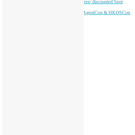
Conference – June 6 | Secure Your Free/ discounted Spot
Now! 🚀
Don’t Sleep on April – Bloomberg, AgentCon & HKOSCon
CFP Deadline
站內搜尋
分類
活動
會員聚會
特別活動
支持活動
海外交流
工作坊
開源青年計劃
香港 Python 用戶群
香港 R 用戶群
香港開源年會
受邀演講