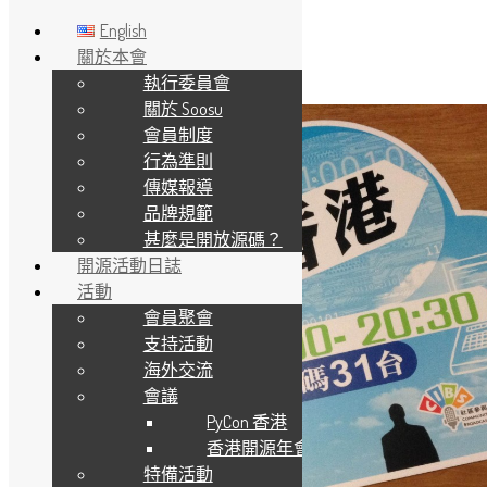
English
關於本會
執行委員會
Skip to main content
關於 Soosu
會員制度
行為準則
傳媒報導
品牌規範
甚麼是開放源碼？
開源活動日誌
活動
會員聚會
支持活動
海外交流
會議
PyCon 香港
香港開源年會
特備活動