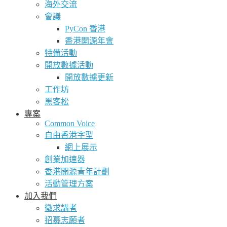
海外交流
會議
PyCon 香港
香港開源年會
特備活動
開放數據活動
開放數據更新
工作坊
黑客松
專案
Common Voice
自由香港字型
網上展示
創業加速器
香港開源青年計劃
活動管理方案
加入我們
徵求講者
招募志願者