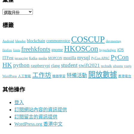
彙
整
標籤
COSCUP
blockchain
commonvoice
Android
blender
devmeetup
HKOSCon
freehkfonts
gnome
iOS
firefox
fonts
hyperledger
PyCon
mysql
ITFest
mozilla
javascript
Kafka
media
MOPCON
PyCon APAC
HK
python
student
swift2021
raspberrypi
rlang
techtalk
ubuntu
vuejs
開放數據
工作坊
特備活動
WordPress
人工智能
機器學習
香港電台
其他操作
登入
訂閱網站內容的資訊提供
訂閱留言的資訊提供
WordPress.org 香港中文