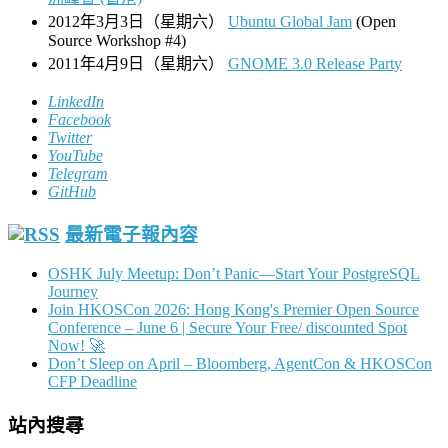
2012年3月3日（星期六）
Ubuntu Global Jam
(Open
Source Workshop #4)
2011年4月9日（星期六）
GNOME 3.0 Release Party
LinkedIn
Facebook
Twitter
YouTube
Telegram
GitHub
最新電子報內容
OSHK July Meetup: Don’t Panic—Start Your PostgreSQL
Journey
Join HKOSCon 2026: Hong Kong's Premier Open Source
Conference – June 6 | Secure Your Free/ discounted Spot
Now! 🚀
Don’t Sleep on April – Bloomberg, AgentCon & HKOSCon
CFP Deadline
站內搜尋